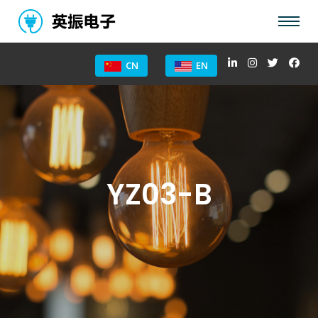
CN
EN
YZ03-B